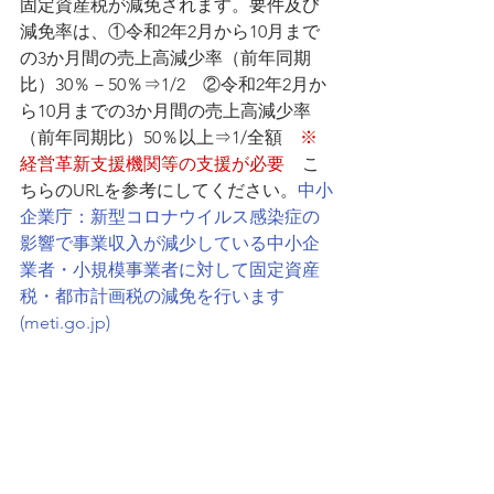
固定資産税が減免されます。要件及び
減免率は、①令和2年2月から10月まで
の3か月間の売上高減少率（前年同期
比）30％－50％⇒1/2　②令和2年2月か
ら10月までの3か月間の売上高減少率
（前年同期比）50％以上⇒1/全額　
※
経営革新支援機関等の支援が必要
　こ
ちらのURLを参考にしてください。
中小
企業庁：新型コロナウイルス感染症の
影響で事業収入が減少している中小企
業者・小規模事業者に対して固定資産
税・都市計画税の減免を行います 
(meti.go.jp)