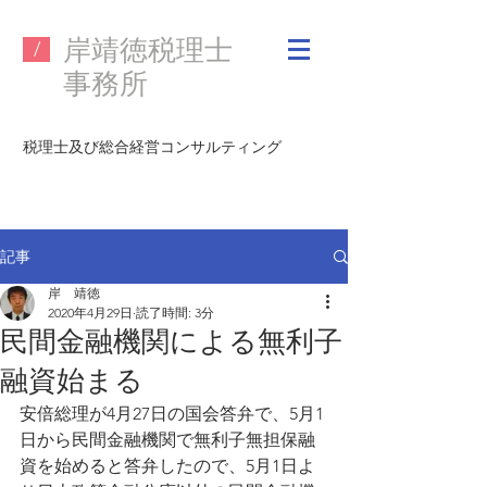
​岸靖徳税理士
/
事務所
税理士及び
総合経営コンサルティング
記事
岸 靖徳
2020年4月29日
読了時間: 3分
民間金融機関による無利子
融資始まる
安倍総理が4月27日の国会答弁で、5月1
日から民間金融機関で無利子無担保融
資を始めると答弁したので、5月1日よ