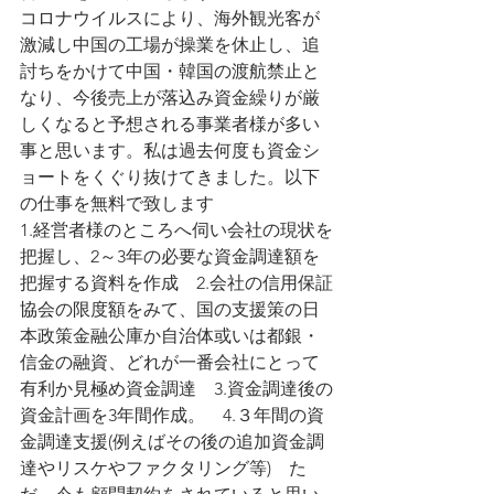
コロナウイルスにより、海外観光客が
激減し中国の工場が操業を休止し、追
討ちをかけて中国・韓国の渡航禁止と
なり、今後売上が落込み資金繰りが厳
しくなると予想される事業者様が多い
事と思います。私は過去何度も資金シ
ョートをくぐり抜けてきました。以下
の仕事を無料で致します
1.経営者様のところへ伺い会社の現状を
把握し、2～3年の必要な資金調達額を
把握する資料を作成　2.会社の信用保証
協会の限度額をみて、国の支援策の日
本政策金融公庫か自治体或いは都銀・
信金の融資、どれが一番会社にとって
有利か見極め資金調達　3.資金調達後の
資金計画を3年間作成。　4.３年間の資
金調達支援(例えばその後の追加資金調
達やリスケやファクタリング等)　た